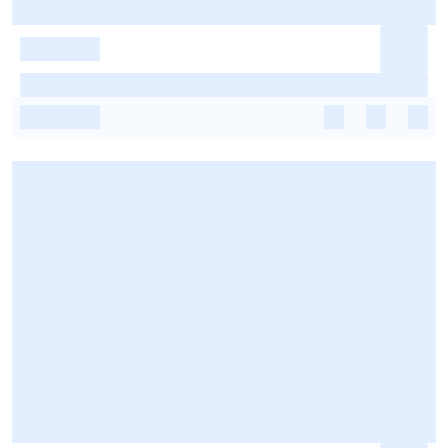
-
-
-
-
-
-