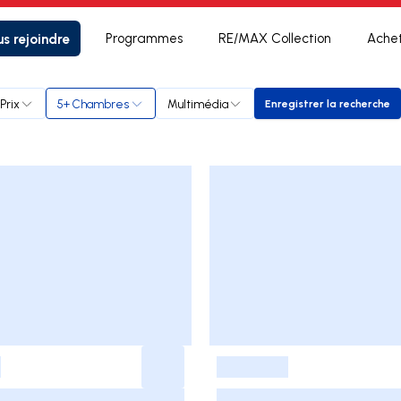
s rejoindre
Programmes
RE/MAX Collection
Ache
Prix
5+ Chambres
Multimédia
Enregistrer la recherche
Enregistrer la
-
-