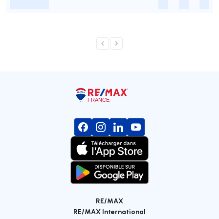
-
-
-
-
RE/MAX
RE/MAX International