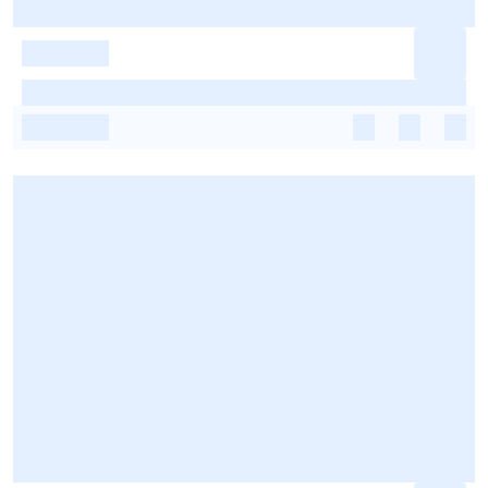
-
-
-
-
-
-