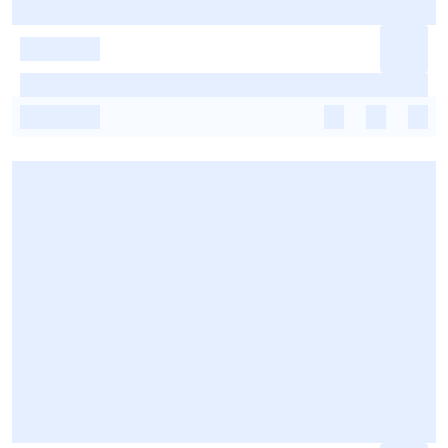
-
-
-
-
-
-