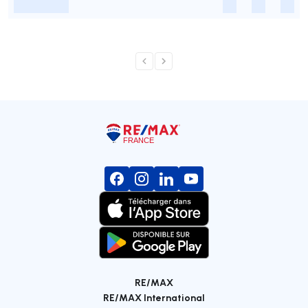
-
-
-
-
RE/MAX
RE/MAX International