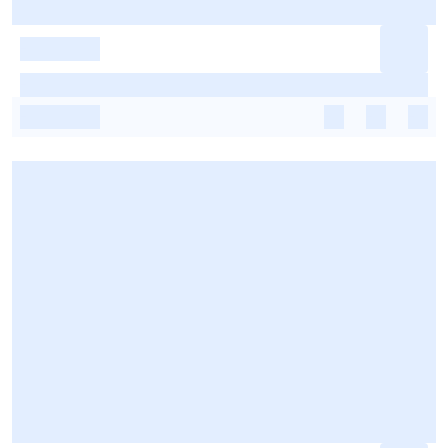
-
-
-
-
-
-