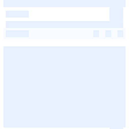
-
-
-
-
-
-