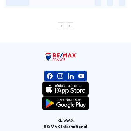
-
-
-
-
RE/MAX
RE/MAX International