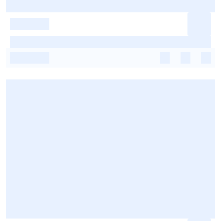
-
-
-
-
-
-