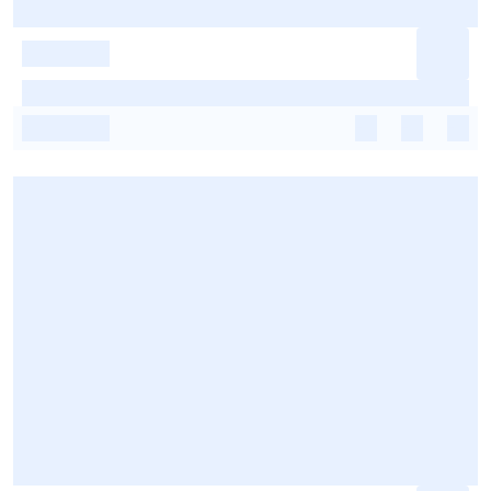
-
-
-
-
-
-