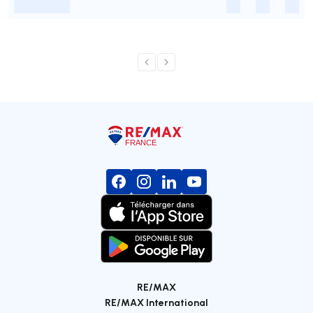
-
-
-
-
RE/MAX
RE/MAX International