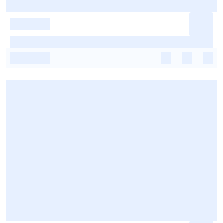
-
-
-
-
-
-