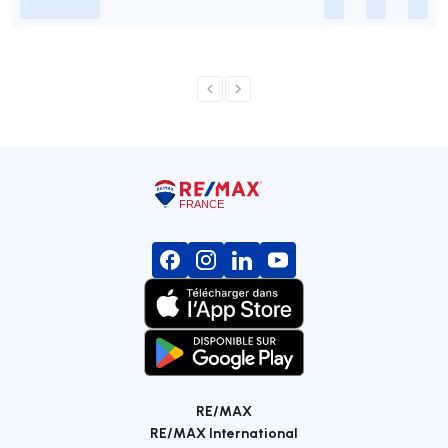
-
-
-
-
RE/MAX
RE/MAX International