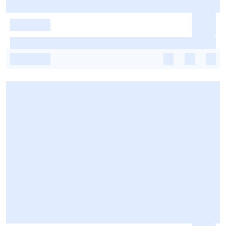
-
-
-
-
-
-