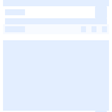
-
-
-
-
-
-