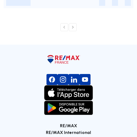
-
-
-
-
RE/MAX
RE/MAX International