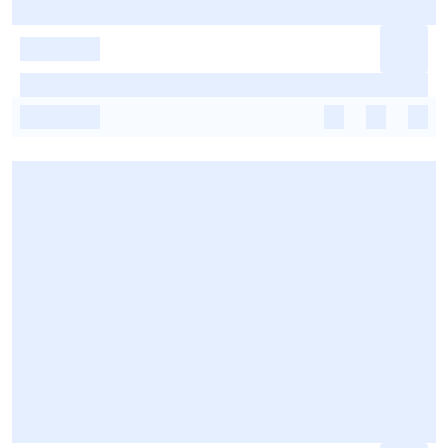
-
-
-
-
-
-