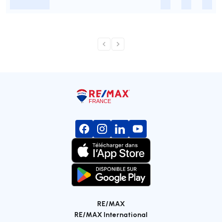
-
-
-
-
RE/MAX
RE/MAX International