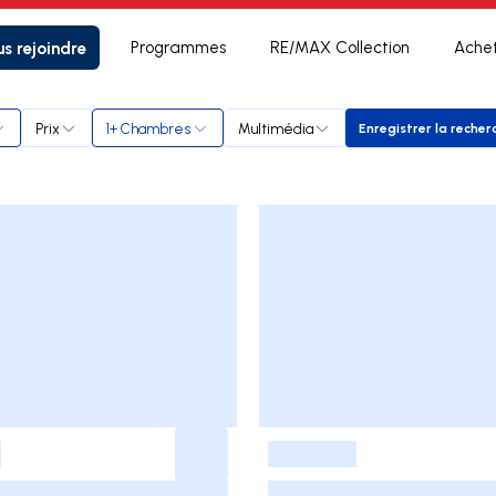
s rejoindre
Programmes
RE/MAX Collection
Ache
nois
Prix
1+ Chambres
Multimédia
Enregistrer la recher
Enregistr
-
-