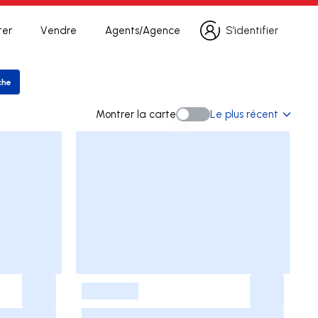
ter
Vendre
Agents/Agence
S’identifier
S’identifier
che
er la recherche
Montrer la carte
Le plus récent
Montrer la carte
-
-