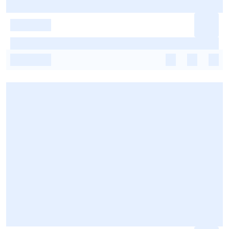
-
-
-
-
-
-