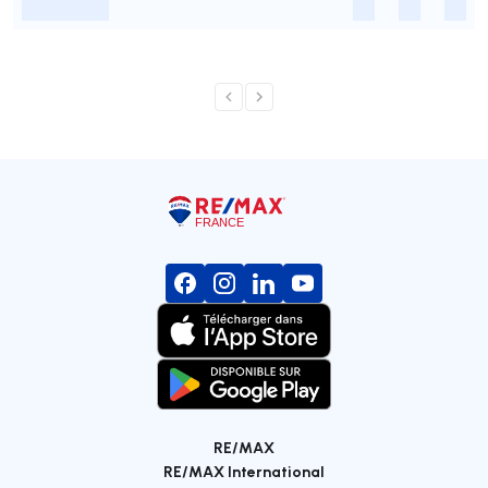
-
-
-
-
RE/MAX
RE/MAX International