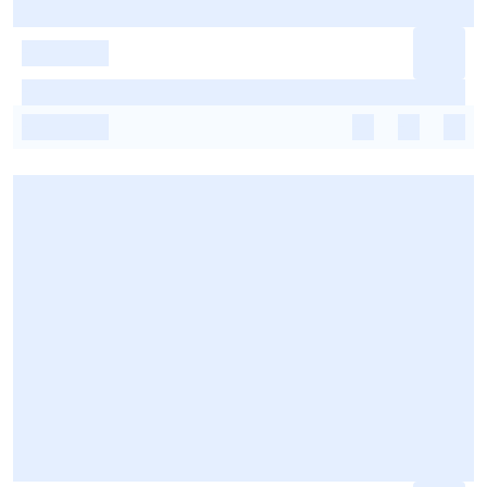
-
-
-
-
-
-