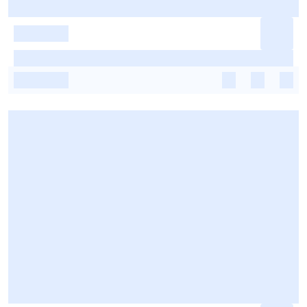
-
-
-
-
-
-