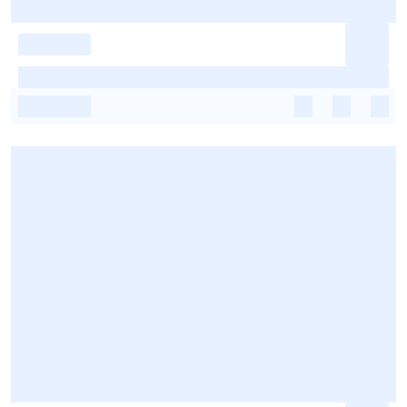
-
-
-
-
-
-