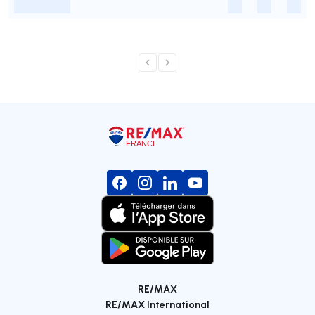
-
-
-
-
RE/MAX
RE/MAX International