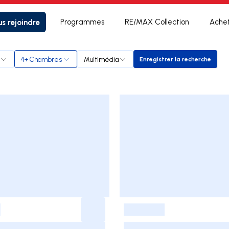
s rejoindre
Programmes
RE/MAX Collection
Ache
4+ Chambres
Multimédia
Enregistrer la recherche
Enregistrer la rec
-
-