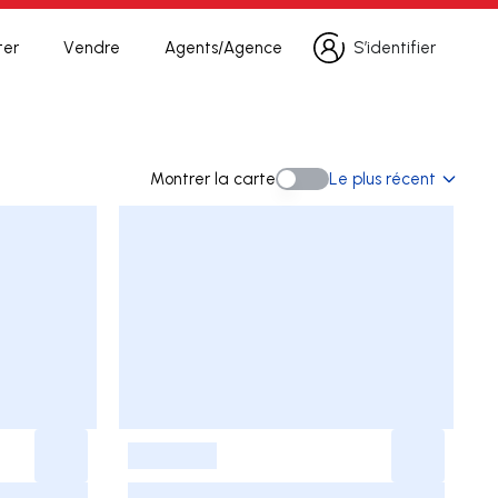
ter
Vendre
Agents/Agence
S’identifier
S’identifier
herche
Montrer la carte
Le plus récent
Montrer la carte
-
-