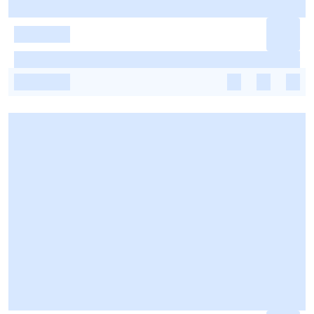
-
-
-
-
-
-