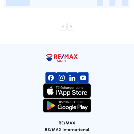
-
-
-
-
RE/MAX
RE/MAX International