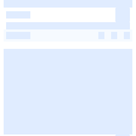
-
-
-
-
-
-