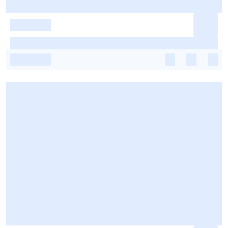
-
-
-
-
-
-