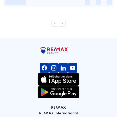
-
-
-
-
RE/MAX
RE/MAX International