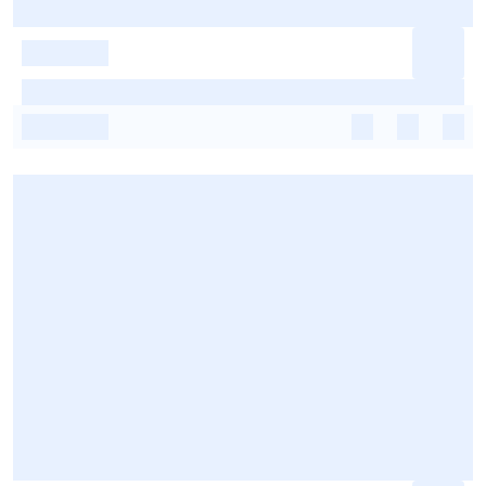
-
-
-
-
-
-