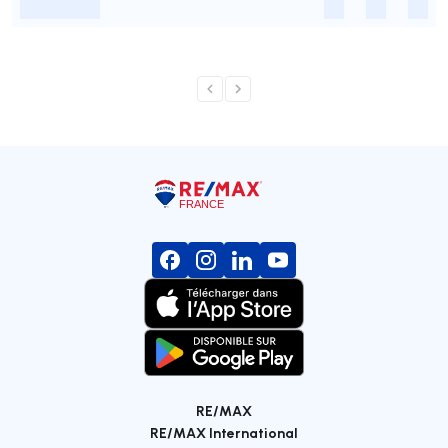
-
-
-
-
RE/MAX
RE/MAX International