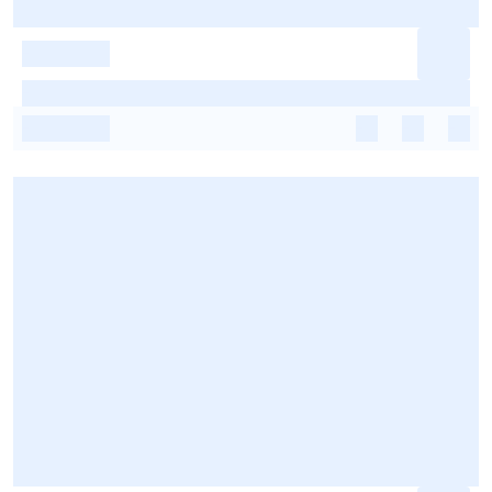
-
-
-
-
-
-