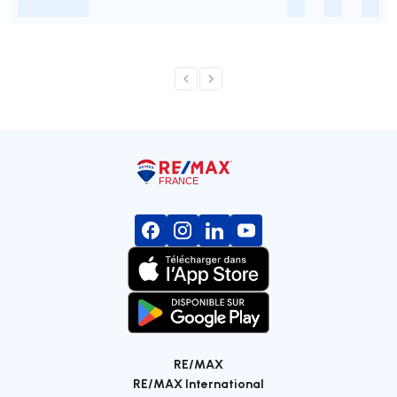
-
-
-
-
RE/MAX
RE/MAX International