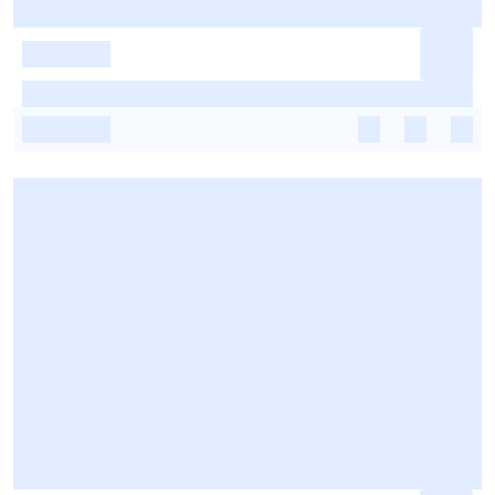
-
-
-
-
-
-