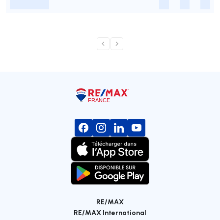
-
-
-
-
RE/MAX
RE/MAX International