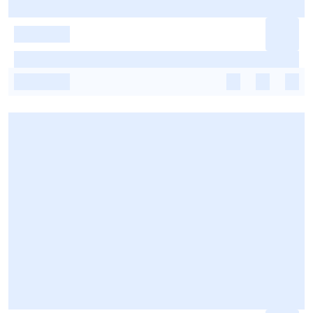
-
-
-
-
-
-