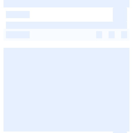
-
-
-
-
-
-