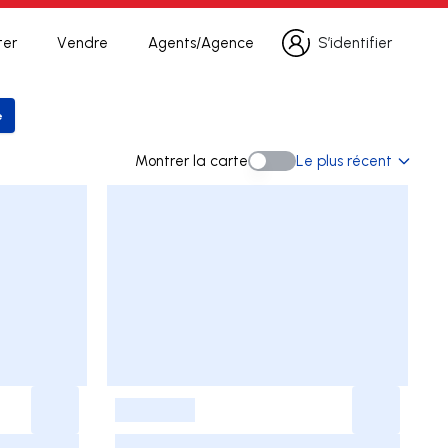
ter
Vendre
Agents/Agence
S’identifier
S’identifier
e
 la recherche
Montrer la carte
Le plus récent
Montrer la carte
-
-