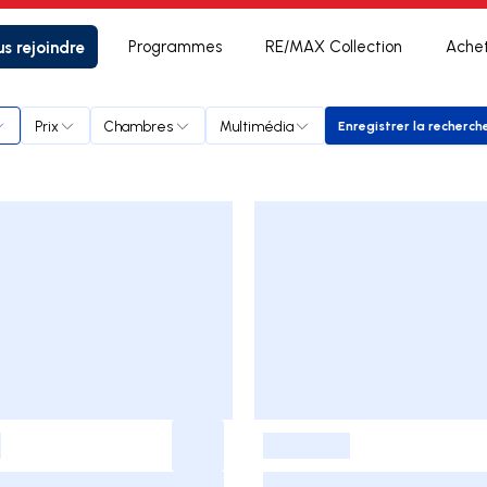
s rejoindre
Programmes
RE/MAX Collection
Ache
Prix
Chambres
Multimédia
Enregistrer la recherch
Enregistrer
-
-