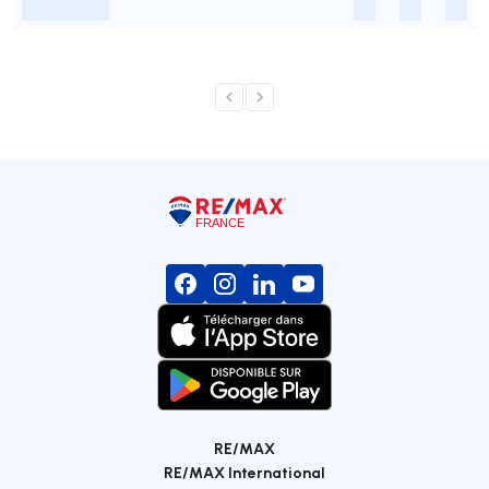
-
-
-
-
RE/MAX
RE/MAX International