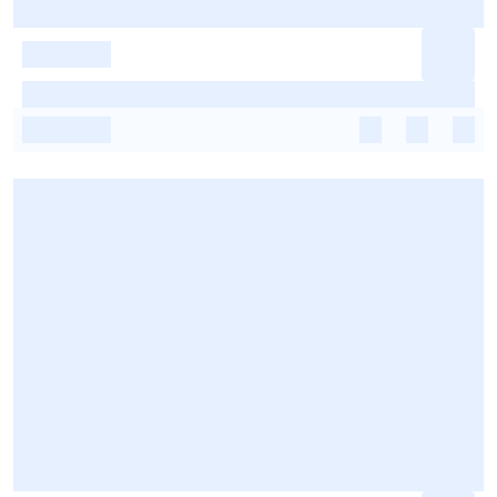
-
-
-
-
-
-