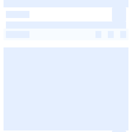
-
-
-
-
-
-