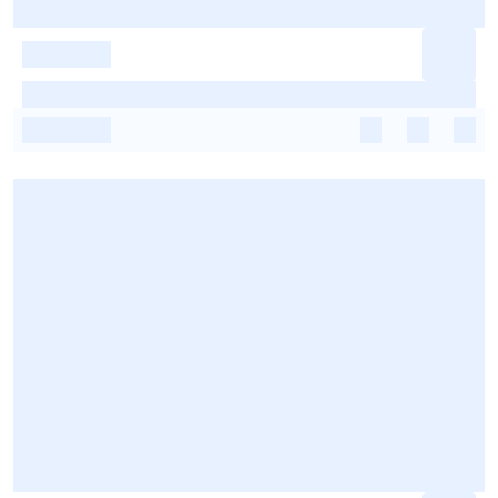
-
-
-
-
-
-