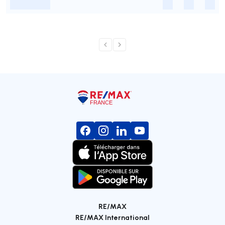
-
-
-
-
RE/MAX
RE/MAX International