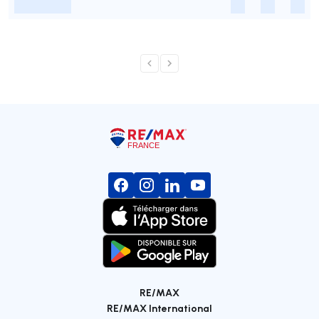
-
-
-
-
RE/MAX
RE/MAX International