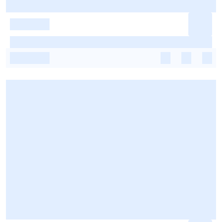
-
-
-
-
-
-