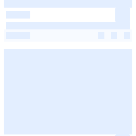
-
-
-
-
-
-