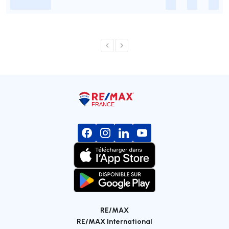
-
-
-
-
RE/MAX
RE/MAX International