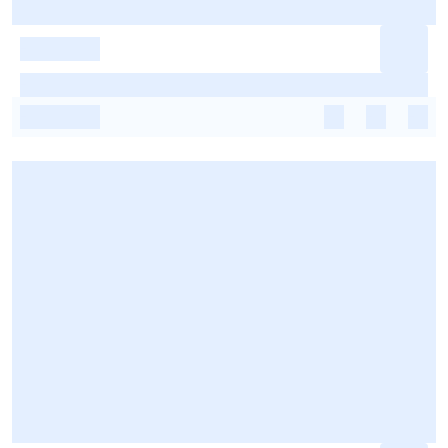
-
-
-
-
-
-