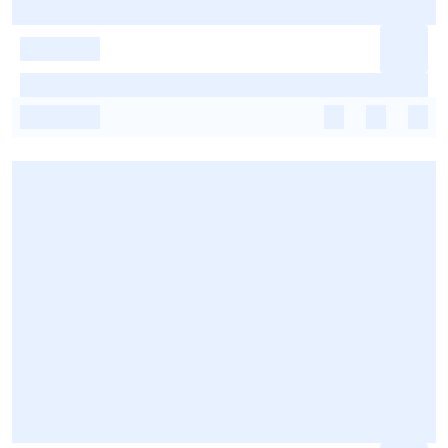
-
-
-
-
-
-