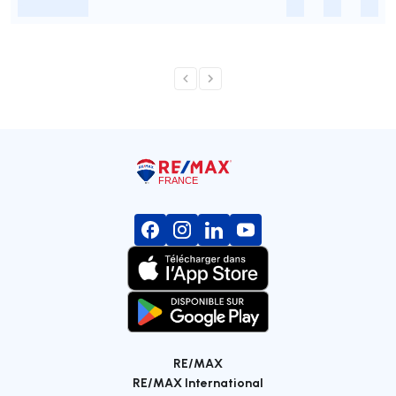
-
-
-
-
RE/MAX
RE/MAX International