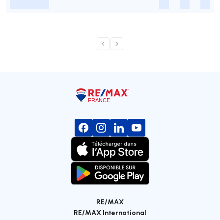
-
-
-
-
RE/MAX
RE/MAX International