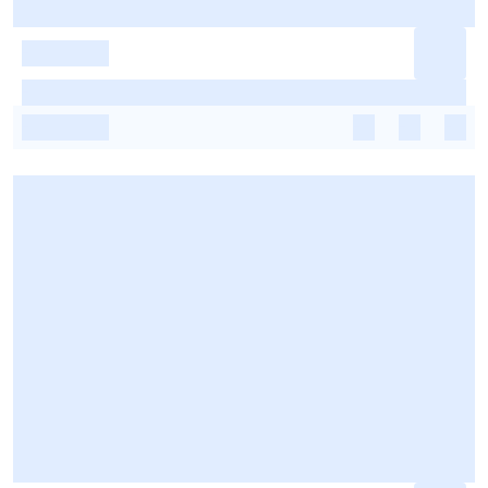
-
-
-
-
-
-