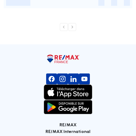
-
-
-
-
RE/MAX
RE/MAX International