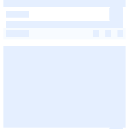
-
-
-
-
-
-