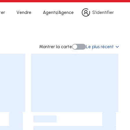
ter
Vendre
Agents/Agence
S’identifier
S’identifier
rche
Montrer la carte
Le plus récent
Montrer la carte
-
-