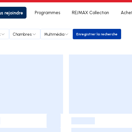
s rejoindre
Programmes
RE/MAX Collection
Ache
x
Chambres
Multimédia
Enregistrer la recherche
Enregistrer la reche
-
-