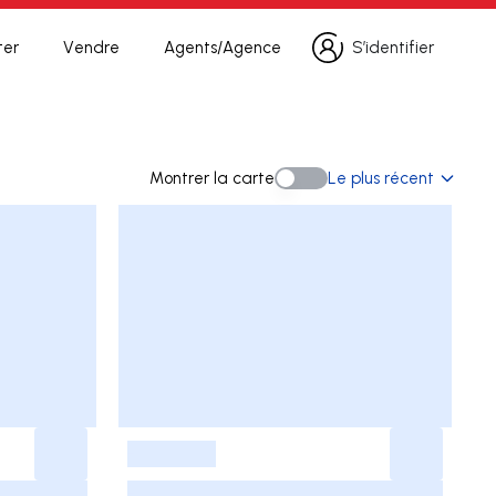
ter
Vendre
Agents/Agence
S’identifier
S’identifier
rche
Montrer la carte
Le plus récent
Montrer la carte
-
-