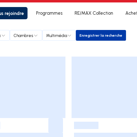
s rejoindre
Programmes
RE/MAX Collection
Ache
x
Chambres
Multimédia
Enregistrer la recherche
Enregistrer la reche
-
-