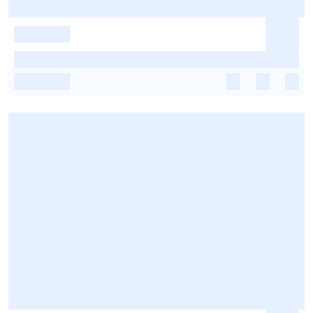
-
-
-
-
-
-