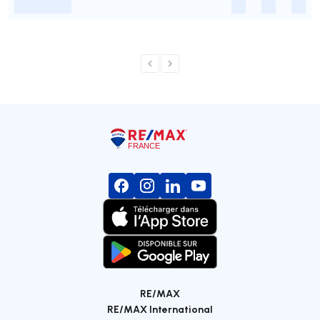
-
-
-
-
RE/MAX
RE/MAX International