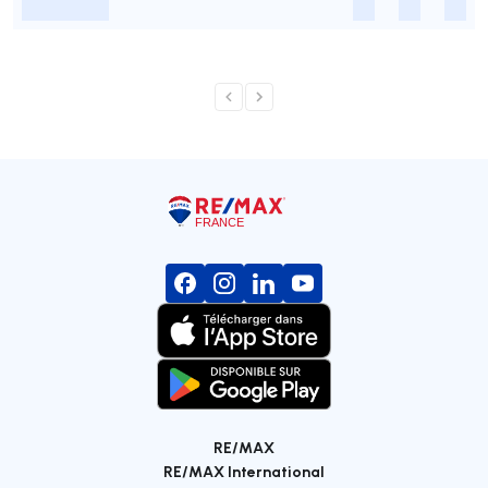
-
-
-
-
RE/MAX
RE/MAX International