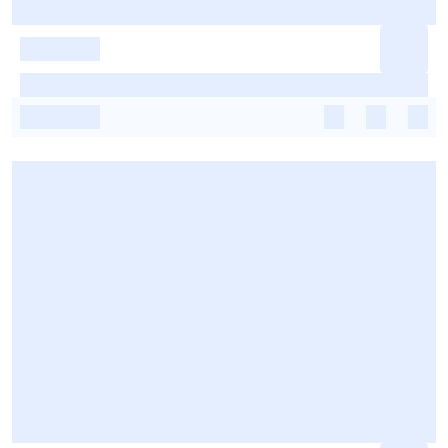
-
-
-
-
-
-