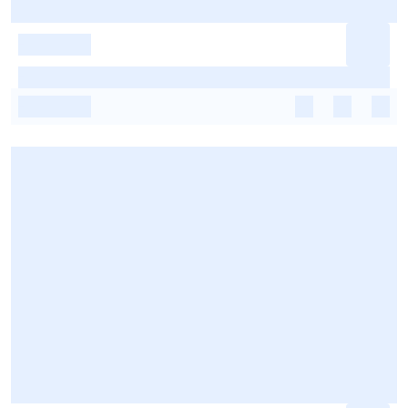
-
-
-
-
-
-