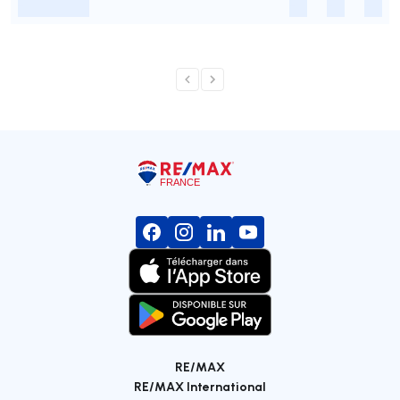
-
-
-
-
RE/MAX
RE/MAX International