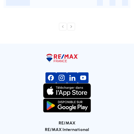
-
-
-
-
RE/MAX
RE/MAX International