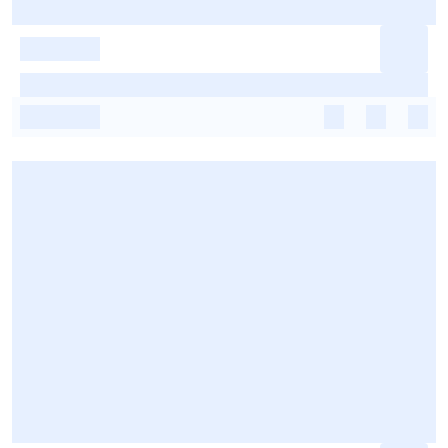
-
-
-
-
-
-