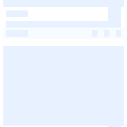
-
-
-
-
-
-