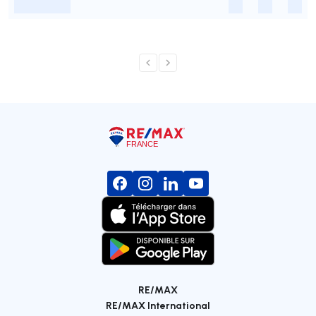
-
-
-
-
RE/MAX
RE/MAX International