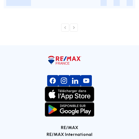
-
-
-
-
RE/MAX
RE/MAX International