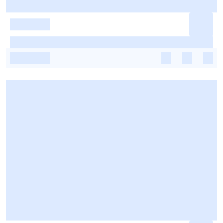
-
-
-
-
-
-