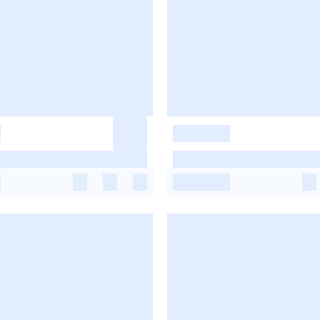
-
-
-
-
-
-
-