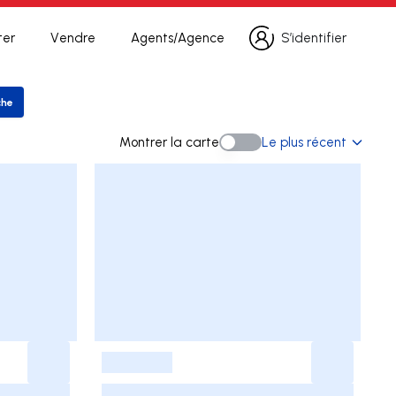
ter
Vendre
Agents/Agence
S’identifier
S’identifier
che
er la recherche
Montrer la carte
Le plus récent
Montrer la carte
-
-