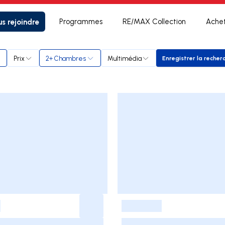
s rejoindre
Programmes
RE/MAX Collection
Ache
Prix
2+ Chambres
Multimédia
Enregistrer la recher
Enregistr
-
-