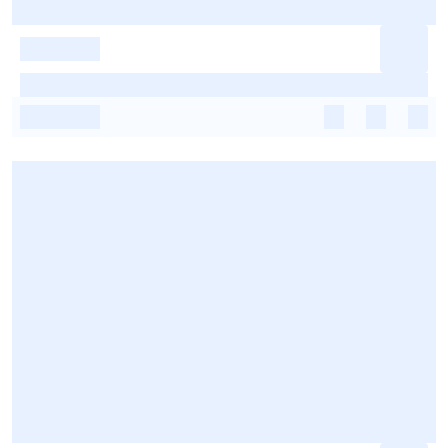
-
-
-
-
-
-