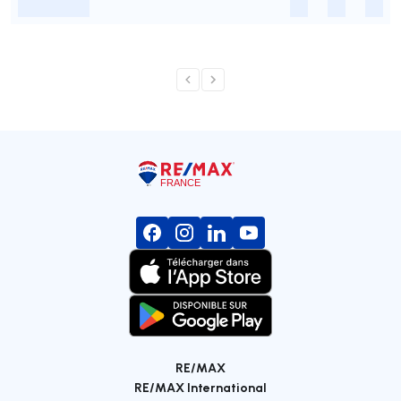
-
-
-
-
RE/MAX
RE/MAX International