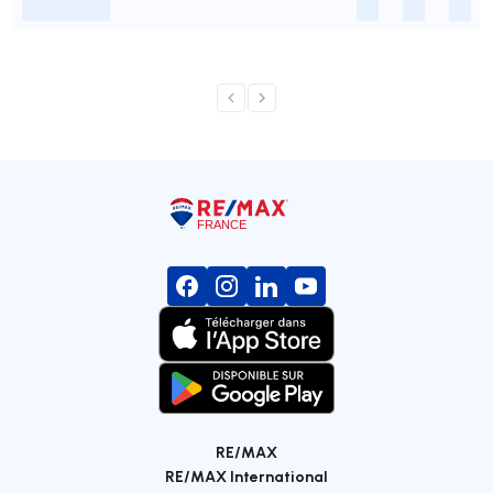
-
-
-
-
RE/MAX
RE/MAX International