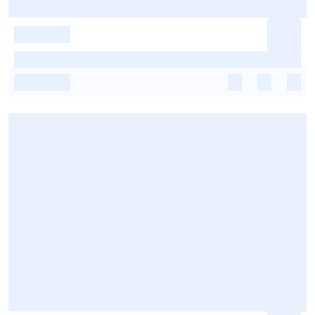
-
-
-
-
-
-