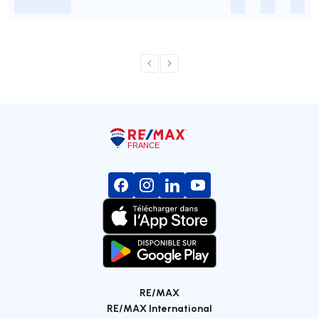
-
-
-
-
RE/MAX
RE/MAX International