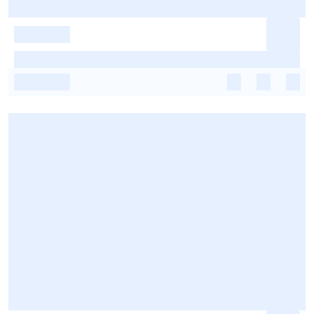
-
-
-
-
-
-