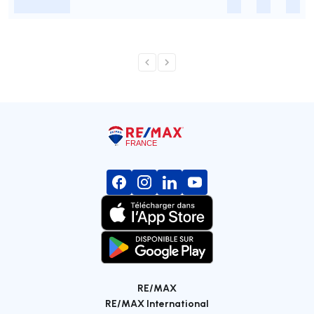
-
-
-
-
RE/MAX
RE/MAX International