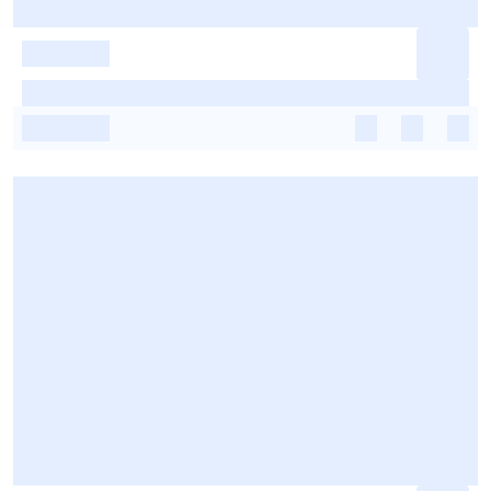
-
-
-
-
-
-